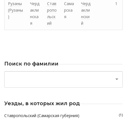
Рузаны
Черд
Став
Сама
Черд
1
(Рузаны
акли
ропо
рска
акли
)
нска
льск
я
нски
я
ий
й
Поиск по фамилии
Уезды, в которых жил род
(1)
Ставропольский (Самарская губерния)