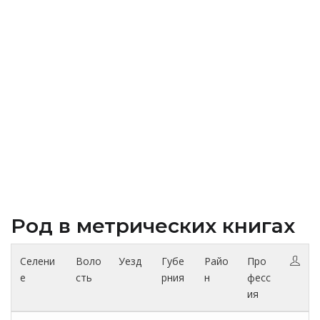
Род в метрических книгах
Селени
Воло
Уезд
Губе
Райо
Про
е
сть
рния
н
фесс
ия