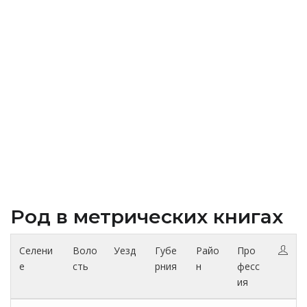
Род в метрических книгах
Селени
Воло
Уезд
Губе
Райо
Про
е
сть
рния
н
фесс
ия