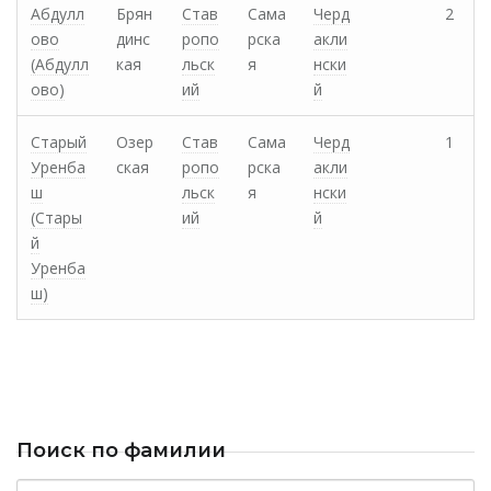
Абдулл
Брян
Став
Сама
Черд
2
ово
динс
ропо
рска
акли
(Абдулл
кая
льск
я
нски
ово)
ий
й
Старый
Озер
Став
Сама
Черд
1
Уренба
ская
ропо
рска
акли
ш
льск
я
нски
(Стары
ий
й
й
Уренба
ш)
Поиск по фамилии