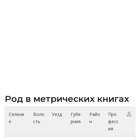
Род в метрических книгах
Селени
Воло
Уезд
Губе
Райо
Про
е
сть
рния
н
фесс
ия