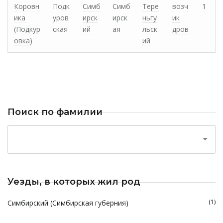
Коровн
Подк
Симб
Симб
Тере
возч
1
ика
уров
ирск
ирск
ньгу
ик
(Подкур
ская
ий
ая
льск
дров
овка)
ий
Поиск по фамилии
Уезды, в которых жил род
(1)
Симбирский (Симбирская губерния)