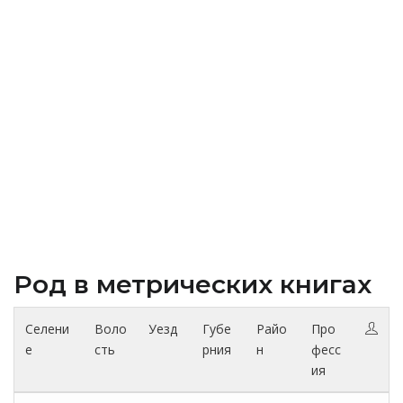
Род в метрических книгах
Селени
Воло
Уезд
Губе
Райо
Про
е
сть
рния
н
фесс
ия