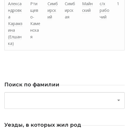
Алекса
Рти
Симб
Симб
Майн
с/х
1
ндровк
щев
ирск
ирск
ский
рабо
а
о-
ий
ая
чий
Карамз
Каме
ина
нска
(Елшан
я
ка)
Поиск по фамилии
Уезды, в которых жил род