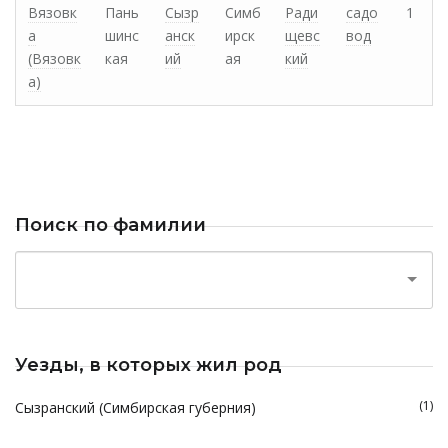
Вязовк
Пань
Сызр
Симб
Ради
садо
1
а
шинс
анск
ирск
щевс
вод
(Вязовк
кая
ий
ая
кий
а)
Поиск по фамилии
Уезды, в которых жил род
(1)
Сызранский (Симбирская губерния)