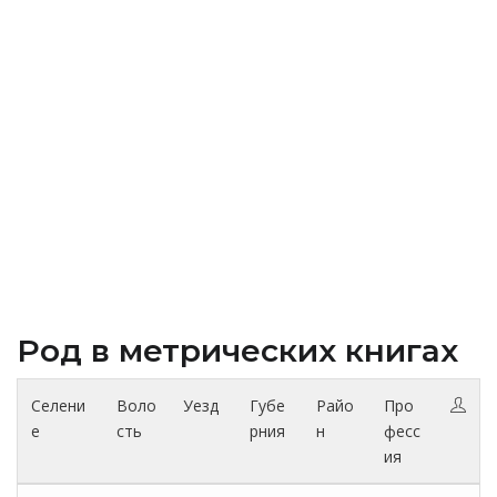
Род в метрических книгах
Селени
Воло
Уезд
Губе
Райо
Про
е
сть
рния
н
фесс
ия