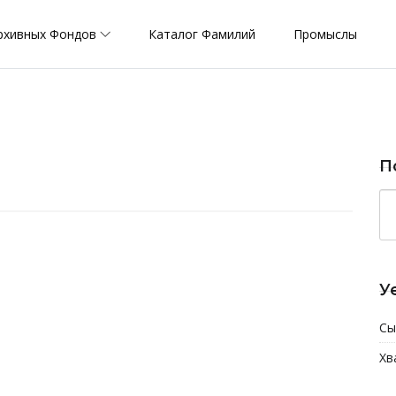
рхивных Фондов
Каталог Фамилий
Промыслы
П
У
Сы
Хв