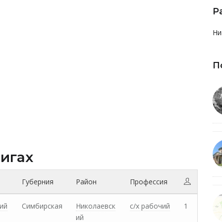
Р
Ни
П
нигах
Губерния
Район
Профессия
ий
Симбирская
Николаевск
с/х рабочий
1
ий