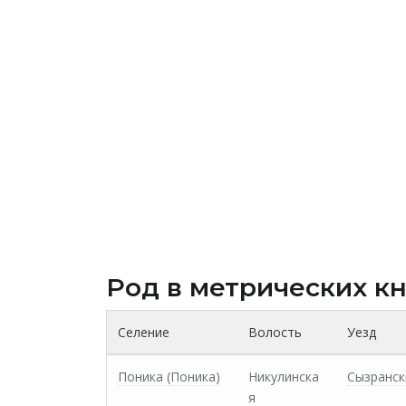
Род в метрических к
Селение
Волость
Уезд
Поника (Поника)
Никулинска
Сызранск
я