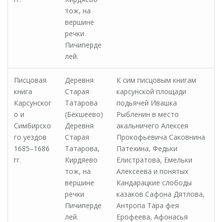
тож, на
вершине
речки
Пичиперде
лей.
Писцовая
Деревня
К сим писцовым книгам
книга
Старая
карсунской площади
Карсунског
Татарова
подьячей Иваш­ка
о и
(Бекшеево)
Рыбленин в место
Симбирско
Деревня
акальничего Алексея
го уездов
Старая
Прокофьевича Са­ковнина
1685–1686
Татарова,
Патехина, Федьки
гг.
Кирдяево
Елистратова, Емельки
тож, на
Алексеева и понятых
вершине
Кандарацкие слободы
речки
казаков Сафона Дятлова,
Пичиперде
Антропа Тара фея
лей.
Ерофеева, Афонасья