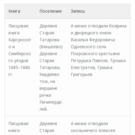
Книга
Поселение
Запись
Писцовая
Деревня
А межю отводили боярина
книга
Старая
и дворецкого князя
Карсунског
Татарова
Василья Федоровича
о и
(Бекшеево)
Одоевского села
Симбирско
Деревня
Покровского крестьяне
го уездов
Старая
Петрушка Павлов, Трошка
1685–1686
Татарова,
Елистратов, Гришка
гг.
Кирдяево
Григорьев.
тож, на
вершине
речки
Пичиперде
лей.
Писцовая
Деревня
А межю отводили
книга
Старая
окольничего Алексея