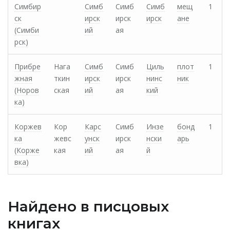
Симбир
Симб
Симб
Симб
мещ
1
ск
ирск
ирск
ирск
ане
(Симби
ий
ая
рск)
Прибре
Нага
Симб
Симб
Циль
плот
1
жная
ткин
ирск
ирск
нинс
ник
(Норов
ская
ий
ая
кий
ка)
Коржев
Кор
Карс
Симб
Инзе
бонд
1
ка
жевс
унск
ирск
нски
арь
(Корже
кая
ий
ая
й
вка)
Найдено в писцовых
книгах