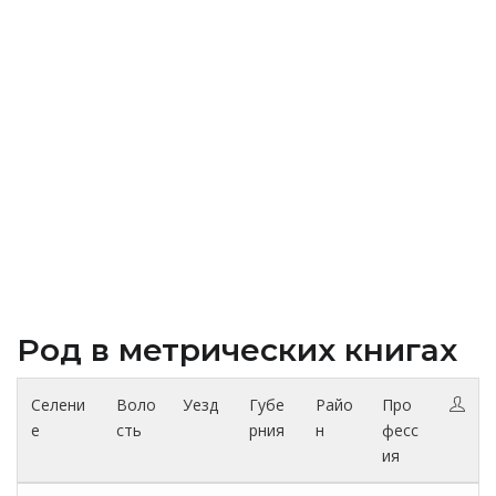
Род в метрических книгах
Селени
Воло
Уезд
Губе
Райо
Про
е
сть
рния
н
фесс
ия