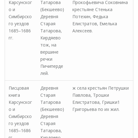
Карсунског
Татарова
Прокофьевича Соковнина
о и
(Бекшеево)
крестьяне Стенька
Симбирско
Деревня
Потехин, Федька
го уездов
Старая
Елистратов, Емелька
1685–1686
Татарова,
Алексеев.
гг.
Кирдяево
тож, на
вершине
речки
Пичиперде
лей.
Писцовая
Деревня
ж села крестьян Петрушки
книга
Старая
Павлова, Трошки
Карсунског
Татарова
Елистратова, Гришки1
о и
(Бекшеево)
Григорьева по их жил.
Симбирско
Деревня
го уездов
Старая
1685–1686
Татарова,
гг.
Кирдяево