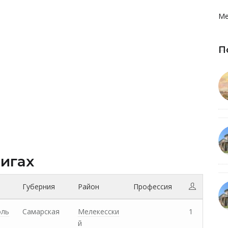
Ме
П
нигах
Губерния
Район
Профессия
оль
Самарская
Мелекесски
1
й