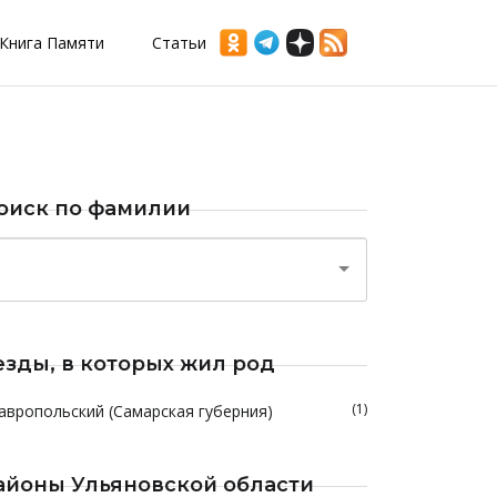
Книга Памяти
Статьи
оиск по фамилии
езды, в которых жил род
(1)
авропольский (Самарская губерния)
айоны Ульяновской области