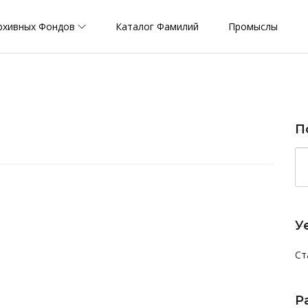
рхивных Фондов
Каталог Фамилий
Промыслы
П
У
Ст
Р