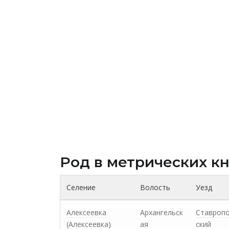
Род в метрических к
Селение
Волость
Уезд
Алексеевка
Архангельск
Ставроп
(Алексеевка)
ая
ский