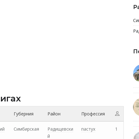
Р
Си
Ра
П
нигах
Губерния
Район
Профессия
ий
Симбирская
Радищевски
пастух
1
й