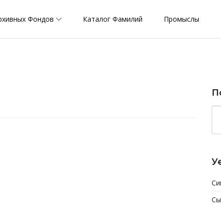
рхивных Фондов
Каталог Фамилий
Промыслы
П
У
Си
Сы