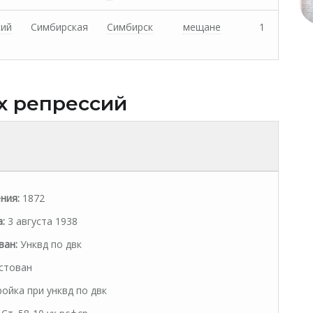
кий
Симбирская
Симбирск
мещане
1
х репрессий
ния:
1872
:
3 августа 1938
ван:
Унквд по двк
стован
ойка при унквд по двк