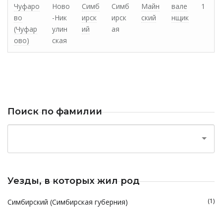
Чуфаро
Ново
Симб
Симб
Майн
вале
1
во
-Ник
ирск
ирск
ский
нщик
(Чуфар
улин
ий
ая
ово)
ская
Поиск по фамилии
Уезды, в которых жил род
(1)
Симбирский (Симбирская губерния)