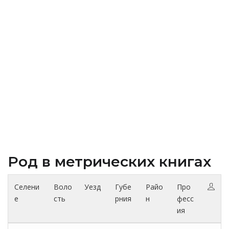
Род в метрических книгах
Селени
Воло
Уезд
Губе
Райо
Про
е
сть
рния
н
фесс
ия