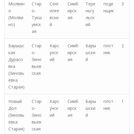
Молвин
Стар
Сенг
Симб
Тере
поде
3
о
о-
илее
ирск
ньгу
нщик
(Молви
Тукш
вски
ая
льск
но)
умск
й
ий
ая
Барышс
Стар
Карс
Симб
Бары
плот
2
кая
о-
унск
ирск
шски
ник
Дурасо
Зино
ий
ая
й
вка
вьев
(Зиновь
ская
евка
Старая)
Новый
Стар
Карс
Симб
Бары
плот
1
Дол
о-
унск
ирск
шски
ник
(Зиновь
Зино
ий
ая
й
евка
вьев
Старая)
ская