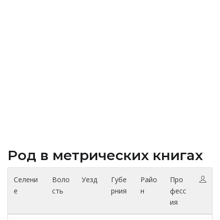
Род в метрических книгах
Селени
Воло
Уезд
Губе
Райо
Про
е
сть
рния
н
фесс
ия