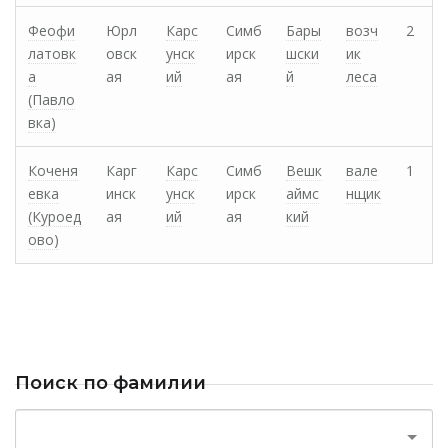
Феофи
Юрл
Карс
Симб
Бары
возч
2
латовк
овск
унск
ирск
шски
ик
а
ая
ий
ая
й
леса
(Павло
вка)
Коченя
Карг
Карс
Симб
Вешк
вале
1
евка
инск
унск
ирск
аймс
нщик
(Куроед
ая
ий
ая
кий
ово)
Поиск по фамилии