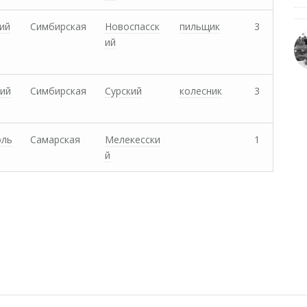
ий
Симбирская
Новоспасск
пильщик
3
ий
ий
Симбирская
Сурский
колесник
3
оль
Самарская
Мелекесски
1
й