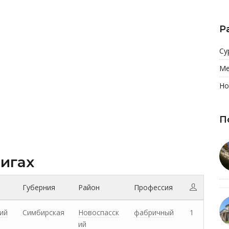
Р
Су
Ме
Но
П
нигах
Губерния
Район
Профессия
ий
Симбирская
Новоспасск
фабричный
1
ий