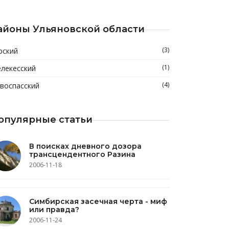
айоны Ульяновской области
(3)
рский
(1)
лекесский
(4)
воспасский
опулярные статьи
В поисках дневного дозора
трансцендентного Разина
2006-11-18
Симбирская засечная черта - миф
или правда?
2006-11-24