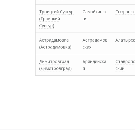
Троицкий Сунгур
Самайкинск
Сызранск
(Троицкий
ая
Сунгур)
Астрадамовка
Астрадамов
Алатырск
(Астрадамовка)
ская
Димитровград
Бряндинска
Ставроп
(Димитровград)
я
ский