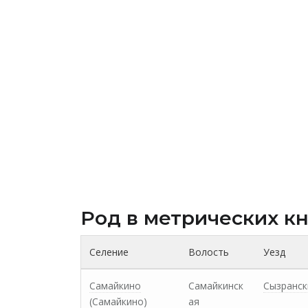
Род в метрических к
Селение
Волость
Уезд
Самайкино
Самайкинск
Сызранск
(Самайкино)
ая