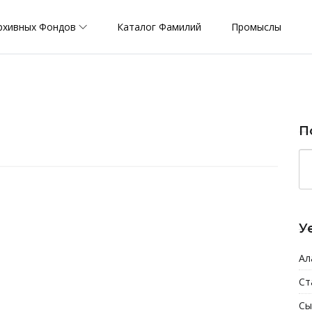
рхивных Фондов
Каталог Фамилий
Промыслы
П
У
Ал
Ст
Сы