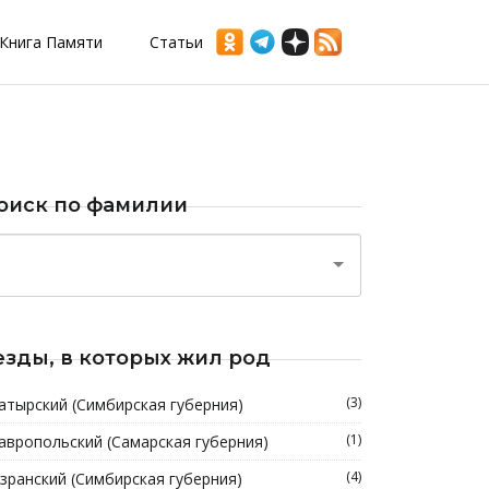
Книга Памяти
Статьи
оиск по фамилии
езды, в которых жил род
(3)
атырский (Симбирская губерния)
(1)
авропольский (Самарская губерния)
(4)
зранский (Симбирская губерния)