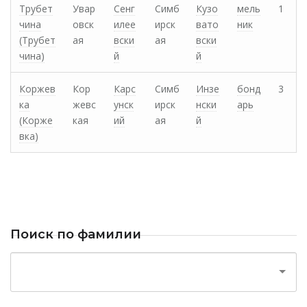
Трубет
Увар
Сенг
Симб
Кузо
мель
1
чина
овск
илее
ирск
вато
ник
(Трубет
ая
вски
ая
вски
чина)
й
й
Коржев
Кор
Карс
Симб
Инзе
бонд
3
ка
жевс
унск
ирск
нски
арь
(Корже
кая
ий
ая
й
вка)
Поиск по фамилии