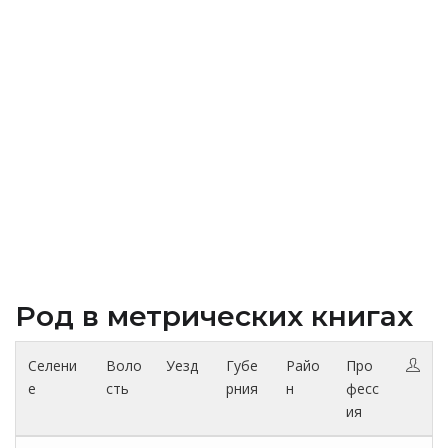
Род в метрических книгах
Селени
Воло
Уезд
Губе
Райо
Про
е
сть
рния
н
фесс
ия