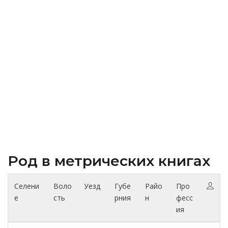
Род в метрических книгах
Селени
Воло
Уезд
Губе
Райо
Про
е
сть
рния
н
фесс
ия