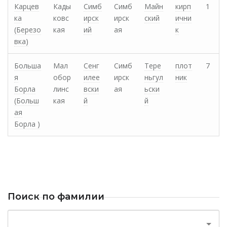
Карцев
Кады
Симб
Симб
Майн
кирп
1
ка
ковс
ирск
ирск
ский
ични
(Березо
кая
ий
ая
к
вка)
Больша
Мал
Сенг
Симб
Тере
плот
7
я
обор
илее
ирск
ньгул
ник
Борла
линс
вски
ая
ьски
(Больш
кая
й
й
ая
Борла )
Поиск по фамилии