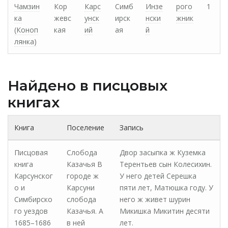
Чамзин
Кор
Карс
Симб
Инзе
рого
1
ка
жевс
унск
ирск
нски
жник
(Коноп
кая
ий
ая
й
лянка)
Найдено в писцовых
книгах
Книга
Поселение
Запись
Писцовая
Слобода
Двор засыпка ж Куземка
книга
Казачья В
Терентьев сын Колесихин.
Карсунског
городе ж
У него детей Серешка
о и
Карсуни
пяти лет, Матюшка году. У
Симбирско
слобода
него ж живет шурин
го уездов
Казачья. А
Микишка Микитин десяти
1685–1686
в ней
лет.