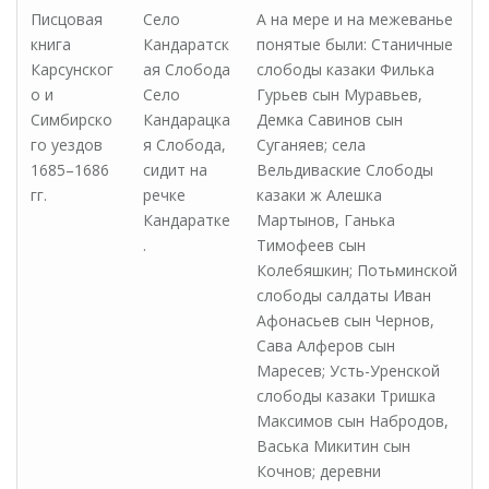
Писцовая
Село
А на мере и на межеванье
книга
Кандаратск
понятые были: Станичные
Карсунског
ая Слобода
слободы казаки Филька
о и
Село
Гурьев сын Муравьев,
Симбирско
Кандарацка
Демка Савинов сын
го уездов
я Слобода,
Суганяев; села
1685–1686
сидит на
Вельдиваские Слободы
гг.
речке
казаки ж Алешка
Кандаратке
Мартынов, Ганька
.
Тимофеев сын
Колебяшкин; Потьминской
слободы салдаты Иван
Афонасьев сын Чернов,
Сава Алферов сын
Маресев; Усть-Уренской
слободы казаки Тришка
Максимов сын Набродов,
Васька Микитин сын
Кочнов; деревни