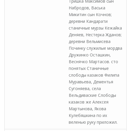
Тришка Максимов сын
Набродов, Васька
Микитин сын Кочнов;
деревни Кандарати
станичные мурзы Кежайка
Деняев, Нестерка Жданов;
деревни Вельмисева
Починку служилые мордва
Дружинко Осташкин,
Веснячко Мартасов. сто
понятых Станичные
слободы казаков Филипа
Муравьева, Дементья
Сугоняева, села
Вельдиваские Слободы
казаков же Алексея
Мартынова, Якова
Кулебяшкина по их
веленью руку приложил.