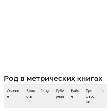
Род в метрических книгах
Селени
Воло
Уезд
Губе
Райо
Про
е
сть
рния
н
фесс
ия