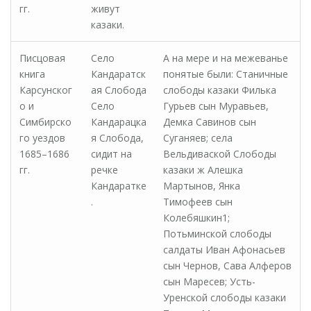
гг.
живут
казаки.
Писцовая
Село
А на мере и на межеванье
книга
Кандаратск
понятые были: Станичные
Карсунског
ая Слобода
слободы казаки Филька
о и
Село
Гурьев сын Муравьев,
Симбирско
Кандарацка
Демка Савинов сын
го уездов
я Слобода,
Суганяев; села
1685–1686
сидит на
Вельдиваской Слободы
гг.
речке
казаки ж Алешка
Кандаратке
Мартынов, Янка
.
Тимофеев сын
Колебяшкин1;
Потьминской слободы
салдаты Иван Афонасьев
сын Чернов, Сава Алферов
сын Маресев; Усть-
Уренской слободы казаки