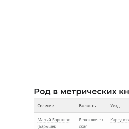
Род в метрических к
Селение
Волость
Уезд
Малый Барышок
Белоключев
Карсунск
(Барышек
ская