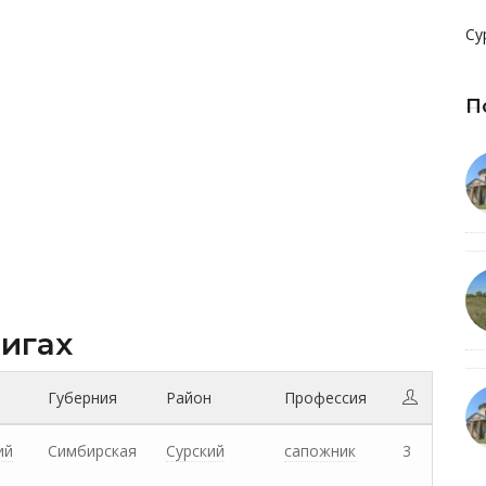
Су
П
нигах
Губерния
Район
Профессия
ий
Симбирская
Сурский
сапожник
3