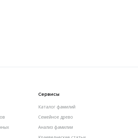
Сервисы
Каталог фамилий
ов
Cемейное древо
чных
Анализ фамилии
Краеведческие статьи