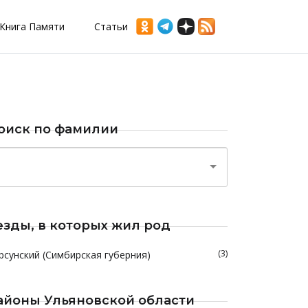
Книга Памяти
Статьи
оиск по фамилии
езды, в которых жил род
(3)
рсунский (Симбирская губерния)
айоны Ульяновской области