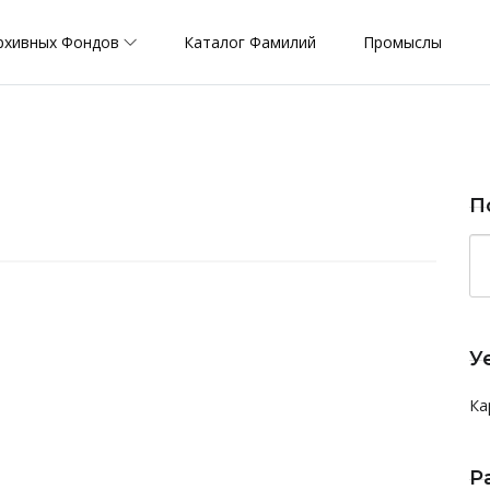
рхивных Фондов
Каталог Фамилий
Промыслы
П
У
Ка
Р