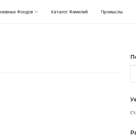
рхивных Фондов
Каталог Фамилий
Промыслы
П
У
Ст
Р