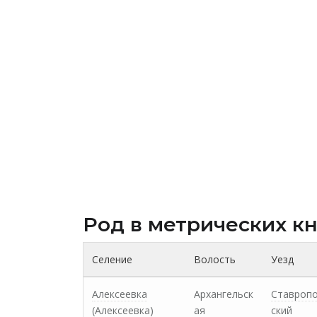
Род в метрических к
Селение
Волость
Уезд
Алексеевка
Архангельск
Ставроп
(Алексеевка)
ая
ский