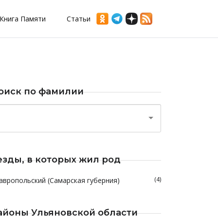
Книга Памяти
Статьи
оиск по фамилии
езды, в которых жил род
(4)
авропольский (Самарская губерния)
айоны Ульяновской области