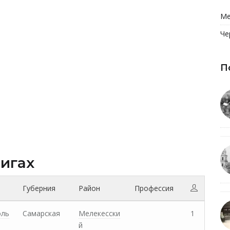
Ме
Че
П
нигах
Губерния
Район
Профессия
оль
Самарская
Мелекесски
1
й