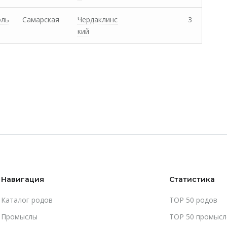
оль
Самарская
Чердаклинс
3
кий
Навигация
Статистика
Каталог родов
TOP 50 родов
Промыслы
TOP 50 промысл