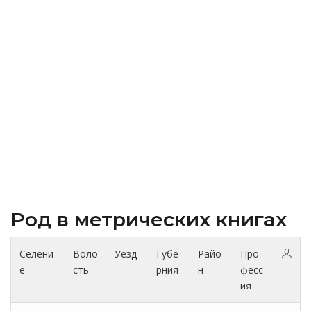
Род в метрических книгах
Селени
Воло
Уезд
Губе
Райо
Про
е
сть
рния
н
фесс
ия