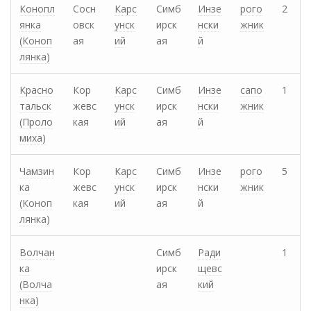
Конопл
Сосн
Карс
Симб
Инзе
рого
2
янка
овск
унск
ирск
нски
жник
(Коноп
ая
ий
ая
й
лянка)
Красно
Кор
Карс
Симб
Инзе
сапо
1
тальск
жевс
унск
ирск
нски
жник
(Проло
кая
ий
ая
й
миха)
Чамзин
Кор
Карс
Симб
Инзе
рого
5
ка
жевс
унск
ирск
нски
жник
(Коноп
кая
ий
ая
й
лянка)
Волчан
Симб
Ради
1
ка
ирск
щевс
(Волча
ая
кий
нка)