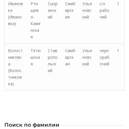
Иванов
Рти
Сызр
Симб
Улья
с/х
1
ка
щев
анск
ирск
новс
рабо
(Ивано
о-
ий
ая
кий
чий
вка)
Каме
нска
я
Волост
Тетю
Став
Симб
Улья
черн
1
никовк
шска
ропо
ирск
новс
ораб
а
я
льск
ая
кий
очий
(Волос
ий
тников
ка)
Поиск по фамилии