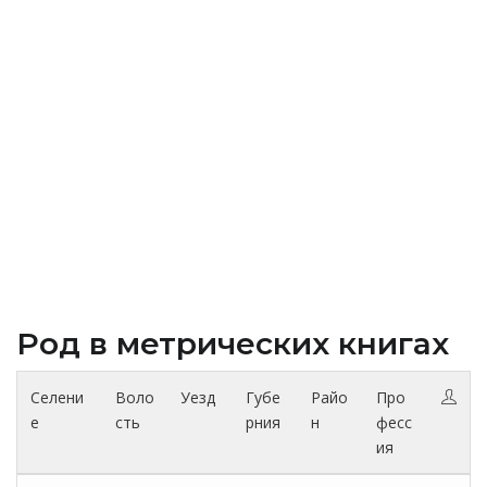
Род в метрических книгах
Селени
Воло
Уезд
Губе
Райо
Про
е
сть
рния
н
фесс
ия