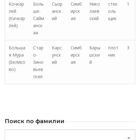
Кочкар
Боль
Сызр
Симб
Нико
стек
1
лей
ше-
анск
ирск
лаев
оль
(Качкар
Сайм
ий
ая
ский
щик
лей)
анск
ая
Больша
Стар
Карс
Симб
Бары
плот
3
я Мура
о-
унск
ирск
шски
ник
(Белико
Зино
ий
ая
й
во)
вьев
ская
Поиск по фамилии