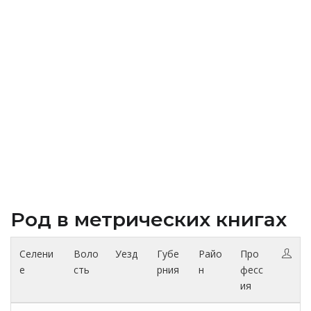
Род в метрических книгах
Селени
Воло
Уезд
Губе
Райо
Про
е
сть
рния
н
фесс
ия