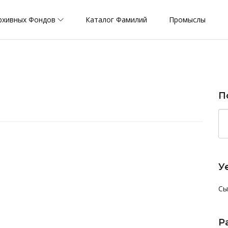
рхивных Фондов
Каталог Фамилий
Промыслы
П
У
Сы
Р