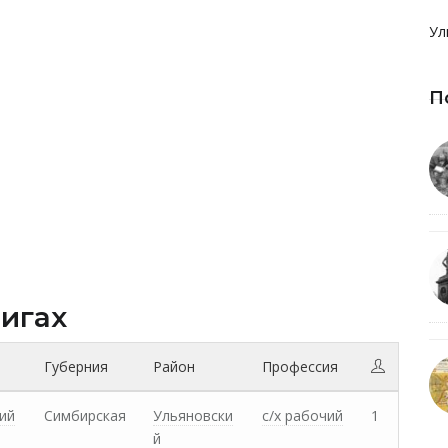
Ул
П
нигах
Губерния
Район
Профессия
ий
Симбирская
Ульяновски
с/х рабочий
1
й