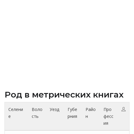
Род в метрических книгах
Селени
Воло
Уезд
Губе
Райо
Про
е
сть
рния
н
фесс
ия