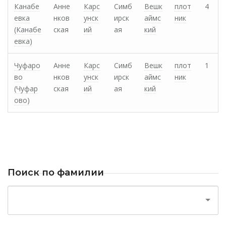
Канабе
Анне
Карс
Симб
Вешк
плот
4
евка
нков
унск
ирск
аймс
ник
(Канабе
ская
ий
ая
кий
евка)
Чуфаро
Анне
Карс
Симб
Вешк
плот
1
во
нков
унск
ирск
аймс
ник
(Чуфар
ская
ий
ая
кий
ово)
Поиск по фамилии