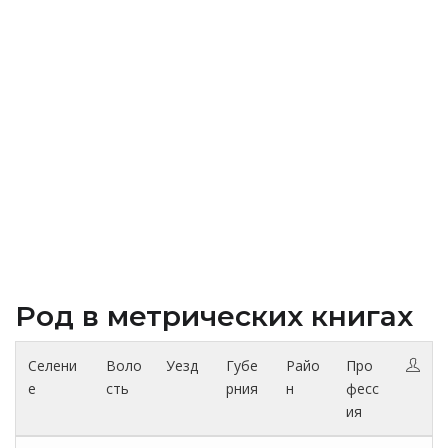
Род в метрических книгах
Селени
Воло
Уезд
Губе
Райо
Про
е
сть
рния
н
фесс
ия