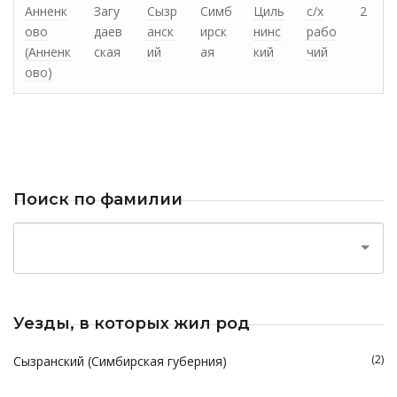
Анненк
Загу
Сызр
Симб
Циль
с/х
2
ово
даев
анск
ирск
нинс
рабо
(Анненк
ская
ий
ая
кий
чий
ово)
Поиск по фамилии
Уезды, в которых жил род
(2)
Сызранский (Симбирская губерния)