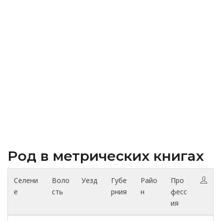
Род в метрических книгах
Селени
Воло
Уезд
Губе
Райо
Про
е
сть
рния
н
фесс
ия