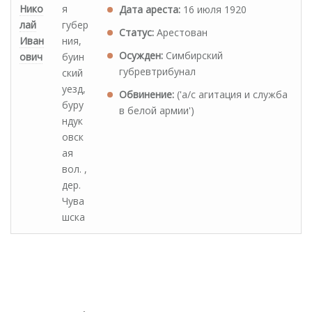
Нико
я
Дата ареста:
16 июля 1920
лай
губер
Статус:
Арестован
Иван
ния,
Осужден:
Симбирский
ович
буин
губревтрибунал
ский
уезд,
Обвинение:
('а/с агитация и служба
буру
в белой армии')
ндук
овск
ая
вол. ,
дер.
Чува
шска