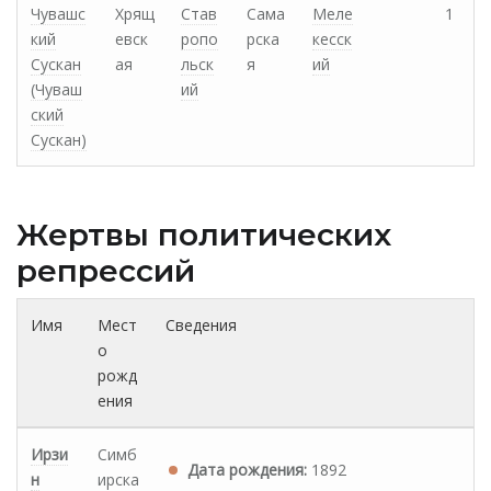
Чувашс
Хрящ
Став
Сама
Меле
1
кий
евск
ропо
рска
кесск
Сускан
ая
льск
я
ий
(Чуваш
ий
ский
Сускан)
Жертвы политических
репрессий
Имя
Мест
Сведения
о
рожд
ения
Ирзи
Симб
Дата рождения:
1892
н
ирска