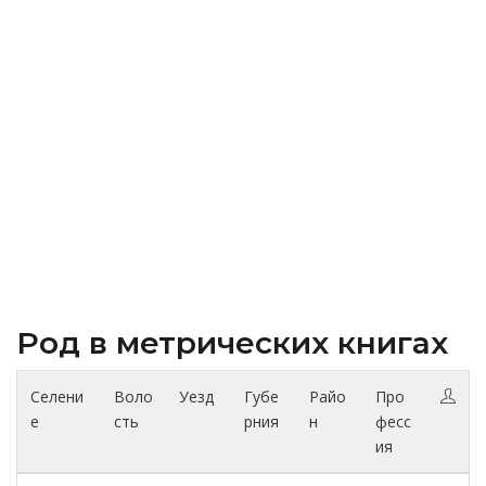
Род в метрических книгах
Селени
Воло
Уезд
Губе
Райо
Про
е
сть
рния
н
фесс
ия