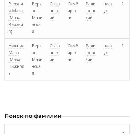
Верхня
Верх
Сызр
Симб
Ради
паст
1
я Маза
не-
анск
ирск
щевс
ух
(Маза
Мази
ий
ая
кий
Верхня
нска
я)
я
Нижняя
Верх
Сызр
Симб
Ради
паст
1
Маза
не-
анск
ирск
щевс
ух
(Маза
Мази
ий
ая
кий
Нижняя
нска
)
я
Поиск по фамилии