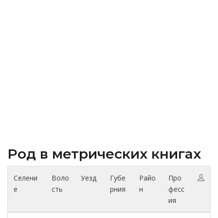
Род в метрических книгах
Селени
Воло
Уезд
Губе
Райо
Про
е
сть
рния
н
фесс
ия