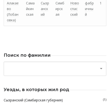
Алакае
Сама
Сызр
Симб
Ново
фабр
1
во
йкин
анск
ирск
спас
ичны
(Лобан
ская
ий
ая
ский
й
овка)
Поиск по фамилии
Уезды, в которых жил род
(1)
Сызранский (Симбирская губерния)