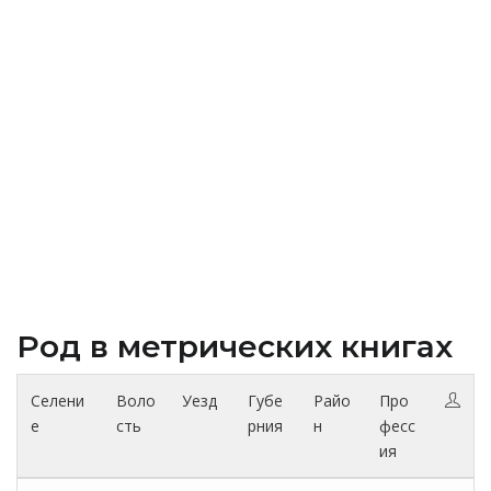
Род в метрических книгах
Селени
Воло
Уезд
Губе
Райо
Про
е
сть
рния
н
фесс
ия