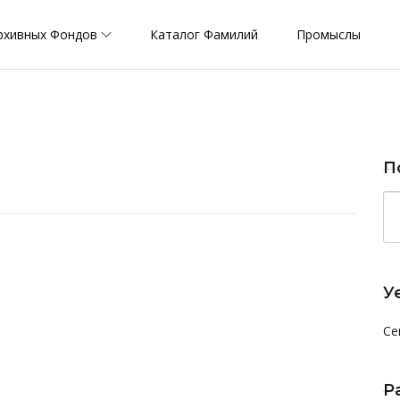
рхивных Фондов
Каталог Фамилий
Промыслы
П
У
Се
Р