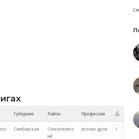
Се
П
нигах
Губерния
Район
Профессия
вск
Симбирская
Сенгилеевск
возчик дров
1
ий