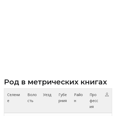
Род в метрических книгах
Селени
Воло
Уезд
Губе
Райо
Про
е
сть
рния
н
фесс
ия