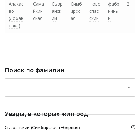
Алакае
Сама
Сызр
Симб
Ново
фабр
2
во
йкин
анск
ирск
спас
ичны
(Лобан
ская
ий
ая
ский
й
овка)
Поиск по фамилии
Уезды, в которых жил род
(2)
Сызранский (Симбирская губерния)