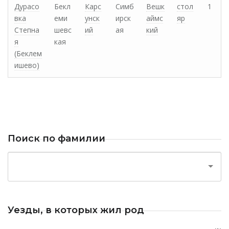
Дурасо
Бекл
Карс
Симб
Вешк
стол
1
вка
еми
унск
ирск
аймс
яр
Степна
шевс
ий
ая
кий
я
кая
(Беклем
ишево)
Поиск по фамилии
Уезды, в которых жил род