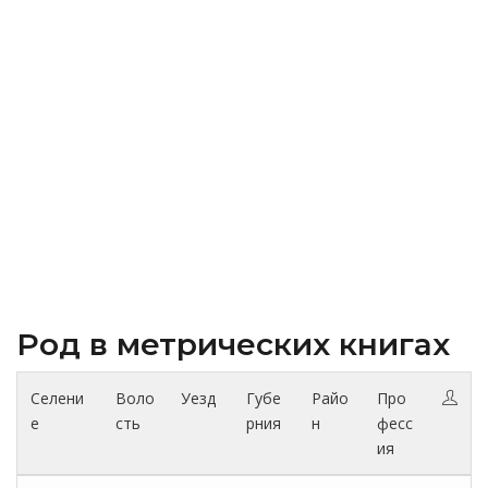
Род в метрических книгах
Селени
Воло
Уезд
Губе
Райо
Про
е
сть
рния
н
фесс
ия