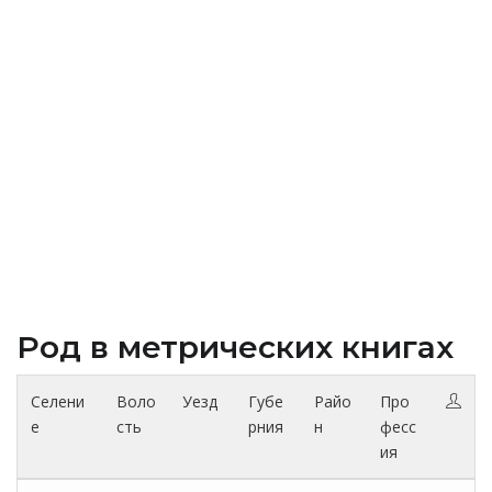
Род в метрических книгах
Селени
Воло
Уезд
Губе
Райо
Про
е
сть
рния
н
фесс
ия