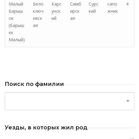
Малый
Бело
Карс
Симб
Сурс
сапо
4
Барыш
ключ
унск
ирск
кий
жник
ок
евск
ий
ая
(Барыш
ая
ек
Малый)
Поиск по фамилии
Уезды, в которых жил род