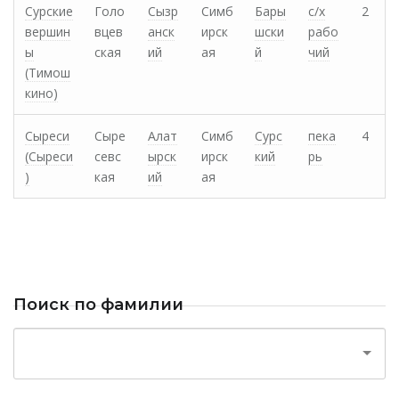
Сурские
Голо
Сызр
Симб
Бары
с/х
2
вершин
вцев
анск
ирск
шски
рабо
ы
ская
ий
ая
й
чий
(Тимош
кино)
Сыреси
Сыре
Алат
Симб
Сурс
пека
4
(Сыреси
севс
ырск
ирск
кий
рь
)
кая
ий
ая
Поиск по фамилии