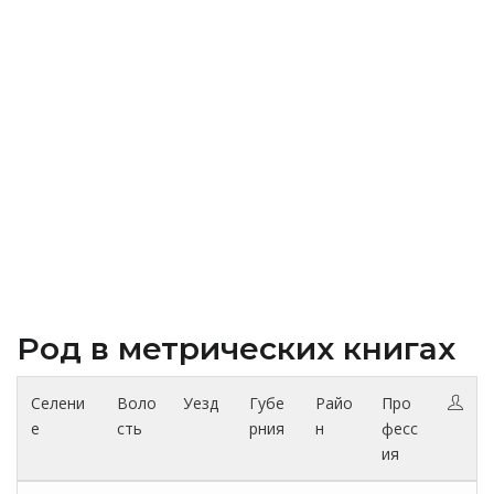
Род в метрических книгах
Селени
Воло
Уезд
Губе
Райо
Про
е
сть
рния
н
фесс
ия