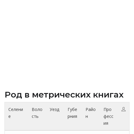
Род в метрических книгах
Селени
Воло
Уезд
Губе
Райо
Про
е
сть
рния
н
фесс
ия