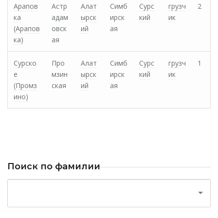
Арапов
Астр
Алат
Симб
Сурс
грузч
2
ка
адам
ырск
ирск
кий
ик
(Арапов
овск
ий
ая
ка)
ая
Сурско
Про
Алат
Симб
Сурс
грузч
1
е
мзин
ырск
ирск
кий
ик
(Промз
ская
ий
ая
ино)
Поиск по фамилии