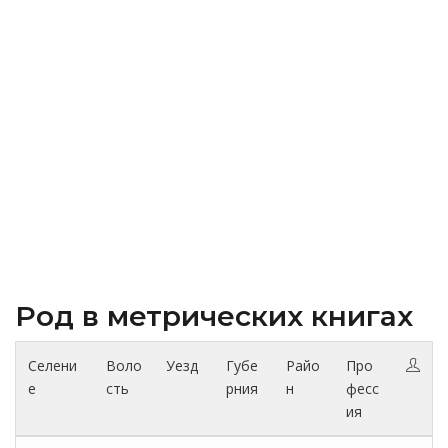
Род в метрических книгах
Селени
Воло
Уезд
Губе
Райо
Про
е
сть
рния
н
фесс
ия