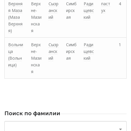
Верхня
Верх
Сызр
Симб
Ради
паст
4
я Маза
не-
анск
ирск
щевс
ух
(Маза
Мази
ий
ая
кий
Верхня
нска
я)
я
Вольни
Верх
Сызр
Симб
Ради
1
ца
не-
анск
ирск
щевс
(Вольн
Мази
ий
ая
кий
ица)
нска
я
Поиск по фамилии