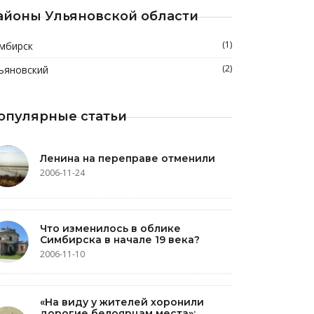
айоны Ульяновской области
(1)
мбирск
(2)
ьяновский
опулярные статьи
Ленина на переправе отменили
2006-11-24
Что изменилось в облике
Симбирска в начале 19 века?
2006-11-10
«На виду у жителей хоронили
дорогие белоярцам места»: