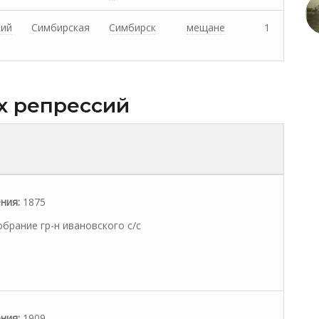
кий
Симбирская
Симбирск
мещане
1
х репрессий
ния:
1875
брание гр-н ивановского с/с
ния:
1909