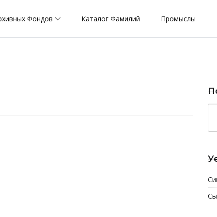
рхивных Фондов
Каталог Фамилий
Промыслы
П
У
Си
Сы