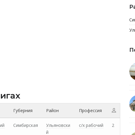
Р
Си
Ул
П
нигах
Губерния
Район
Профессия
ий
Симбирская
Ульяновски
с/х рабочий
2
й