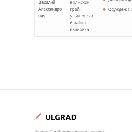
Василий
волжский
Александро
край,
Осужден:
Со
вич
ульяновски
й район,
ивановка
Реестр Симбирских родов - сервис