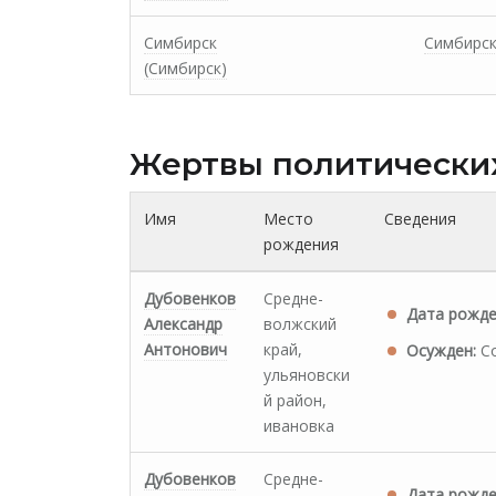
Симбирск
Симбирс
(Симбирск)
Жертвы политически
Имя
Место
Сведения
рождения
Дубовенков
Средне-
Дата рожде
Александр
волжский
Антонович
край,
Осужден:
Со
ульяновски
й район,
ивановка
Дубовенков
Средне-
Дата рожде