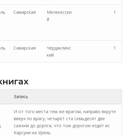
оль
Самарская
Мелекесски
1
й
оль
Самарская
Чердаклинс
1
кий
книгах
Запись
И от того места тем же врагом, направо вкруте
вверх по врагу, четыре1 ста семьдесят две
д
сажени до дороги, что тою дорогою ездят ис
Карсуни на Урень.