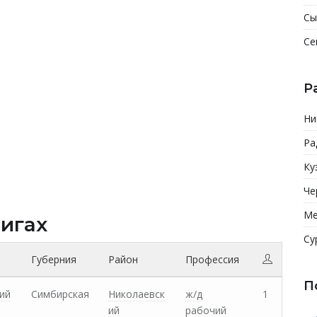
Сы
Се
Р
Ни
Ра
Ку
Че
Ме
нигах
Су
Губерния
Район
Профессия
П
ий
Симбирская
Николаевск
ж/д
1
ий
рабочий