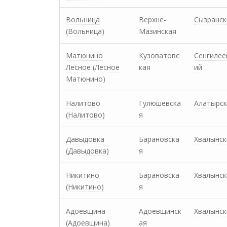
Вольница
Верхне-
Сызранск
(Вольница)
Мазинская
Матюнино
Кузоватовс
Сенгилее
Лесное (Лесное
кая
ий
Матюнино)
Налитово
Гулюшевска
Алатырск
(Hалитово)
я
Давыдовка
Барановска
Хвалынск
(Давыдовка)
я
Никитино
Барановска
Хвалынск
(Никитино)
я
Адоевщина
Адоевщинск
Хвалынск
(Адоевщина)
ая