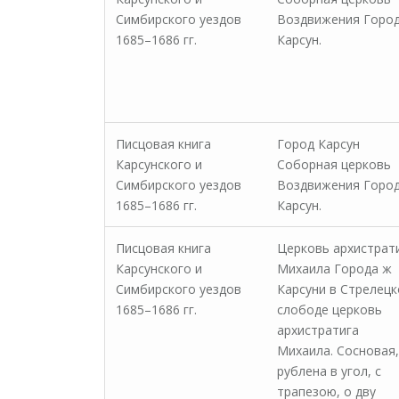
Симбирского уездов
Воздвижения Горо
1685–1686 гг.
Карсун.
Писцовая книга
Город Карсун
Карсунского и
Соборная церковь
Симбирского уездов
Воздвижения Горо
1685–1686 гг.
Карсун.
Писцовая книга
Церковь архистрат
Карсунского и
Михаила Города ж
Симбирского уездов
Карсуни в Стрелецк
1685–1686 гг.
слободе церковь
архистратига
Михаила. Сосновая,
рублена в угол, с
трапезою, о дву