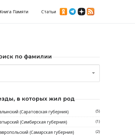
Книга Памяти
Статьи
оиск по фамилии
езды, в которых жил род
(5)
алынский (Саратовская губерния)
(1)
атырский (Симбирская губерния)
(2)
авропольский (Самарская губерния)