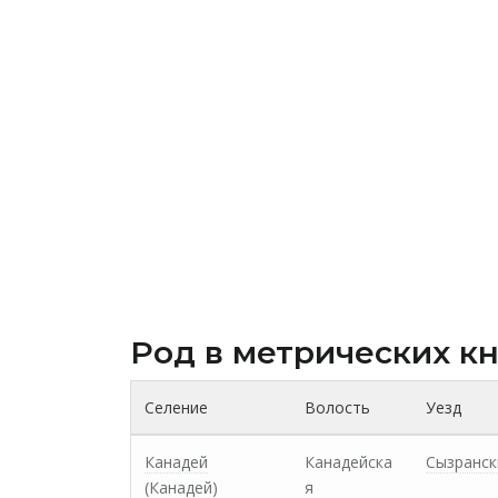
Род в метрических к
Селение
Волость
Уезд
Канадей
Канадейска
Сызранск
(Канадей)
я