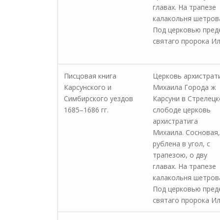
главах. На трапезе
калакольня шетров
Под церковью пред
святаго пророка Ил
Писцовая книга
Церковь архистрат
Карсунского и
Михаила Города ж
Симбирского уездов
Карсуни в Стрелецк
1685–1686 гг.
слободе церковь
архистратига
Михаила. Сосновая,
рублена в угол, с
трапезою, о дву
главах. На трапезе
калакольня шетров
Под церковью пред
святаго пророка Ил