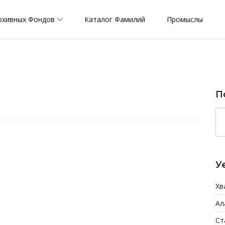
рхивных Фондов
Каталог Фамилий
Промыслы
П
У
Хв
Ал
Ст