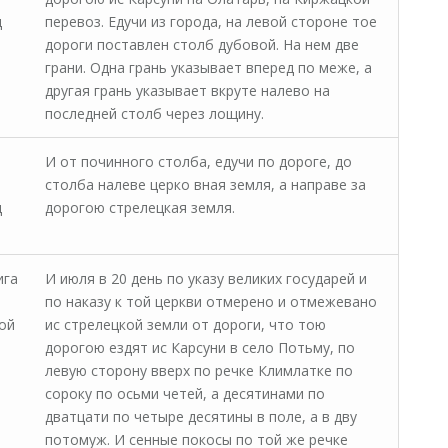
д
перевоз. Едучи из города, на левой стороне тое
дороги поставлен столб дубовой. На нем две
грани. Одна грань указывает вперед по меже, а
другая грань указывает вкруте налево на
последней столб через лощину.
И от починного столба, едучи по дороге, до
столба налеве цер­ко­ в­ная земля, а направе за
д
дорогою стрелецкая земля.
ига
И июля в 20 день по указу великих государей и
по наказу к той церкви отмерено и отмежевано
ой
ис стрелецкой земли от дороги, что тою
дорогою ездят ис Карсуни в село Потьму, по
левую сторону вверх по речке Климлатке по
сороку по осьми четей, а десятинами по
дватцати по четыре десятины в поле, а в дву
потомуж. И сенные покосы по той же речке