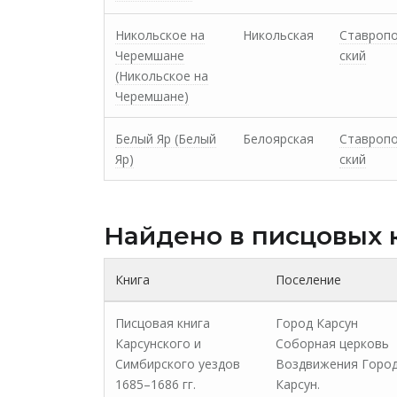
Никольское на
Никольская
Ставроп
Черемшане
ский
(Никольское на
Черемшане)
Белый Яр (Белый
Белоярская
Ставроп
Яр)
ский
Найдено в писцовых 
Книга
Поселение
Писцовая книга
Город Карсун
Карсунского и
Соборная церковь
Симбирского уездов
Воздвижения Горо
1685–1686 гг.
Карсун.