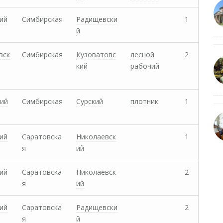
ий
Симбирская
Радищевски
1
й
вск
Симбирская
Кузоватовс
лесной
2
кий
рабочий
ий
Симбирская
Сурский
плотник
1
ий
Саратовска
Николаевск
1
я
ий
ий
Саратовска
Николаевск
2
я
ий
ий
Саратовска
Радищевски
2
я
й