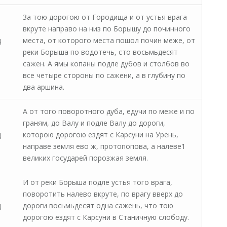
За тою дорогою от Городища и от устья врага
вкруте направо на низ по Борышу до починного
д
места, от которого места пошол почин меже, от
реки Борыша по водотечь, сто восьмьдесят
сажен. А ямы копаны подле дубов и столбов во
все четыре стороны по сажени, а в глубину по
два аршина.
А от того поворотного дуба, едучи по меже и по
граням, до Валу и подле Валу до дороги,
д
которою дорогою ездят с Карсуни на Урень,
направе земля ево ж, протопопова, а налеве1
великих государей порозжая земля.
И от реки Борыша подле устья того врага,
поворотить налево вкруте, по врагу вверх до
д
дороги восьмьдесят одна сажень, что тою
дорогою ездят с Карсуни в Станичную слободу.