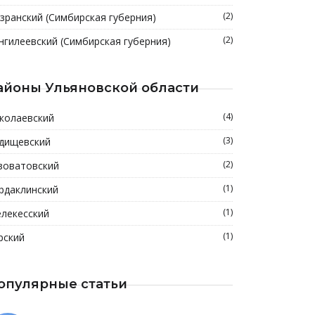
(2)
зранский (Симбирская губерния)
(2)
нгилеевский (Симбирская губерния)
айоны Ульяновской области
(4)
колаевский
(3)
дищевский
(2)
зоватовский
(1)
рдаклинский
(1)
лекесский
(1)
рский
опулярные статьи