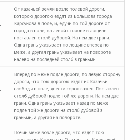
От казачьей земли возле полевой дороги,
которою дорогою ездят из Большова города
д
Карсунова в поле, и, едучи по той дороге от
города в поле, на левой стороне в лощине
поставлен столб дубовой. На нем две грани.
Одна грань указывает по лощине вперед по
меже, а другая грань указывает на повороте
налево на последней столб з граньми.
Вперед по меже подле дороги, по левую сторону
дороги, что тою дорогою ездят ис Казачьи
д
слободы в поле, двести сорок сажен. Поставлен
столб дубовой подле той же дороги. На нем две
грани. Одна грань указывает назад по меже
подле той же дороги на столб дубовой з
граньми, а другая на повороте.
Почин меже возле дороги, что ездят тою
дорогою ис Карсуни на Олатарь, на Киржацкой