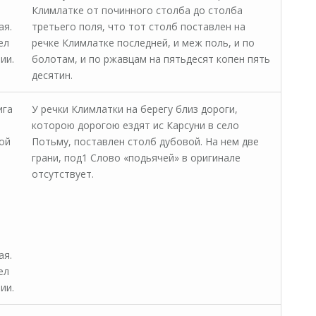
Климлатке от починного столба до столба
ая.
третьего поля, что тот столб поставлен на
ел
речке Климлатке последней, и меж поль, и по
ии.
болотам, и по ржавцам на пятьдесят копен пять
десятин.
ига
У речки Климлатки на берегу близ дороги,
которою дорогою ездят ис Карсуни в село
ой
Потьму, поставлен столб дубовой. На нем две
грани, под1 Слово «подьячей» в оригинале
отсутствует.
ая.
ел
ии.