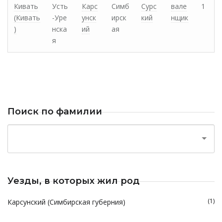
Кивать
Усть
Карс
Симб
Сурс
вале
1
(Кивать
-Уре
унск
ирск
кий
нщик
)
нска
ий
ая
я
Поиск по фамилии
Уезды, в которых жил род
(1)
Карсунский (Симбирская губерния)