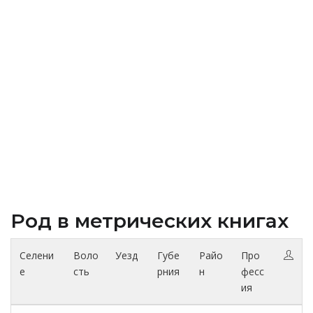
Род в метрических книгах
Селени
Воло
Уезд
Губе
Райо
Про
е
сть
рния
н
фесс
ия