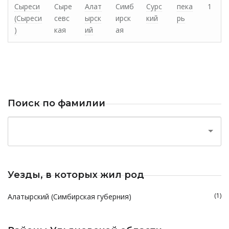
Сыреси
Сыре
Алат
Симб
Сурс
пека
1
(Сыреси
севс
ырск
ирск
кий
рь
)
кая
ий
ая
Поиск по фамилии
Уезды, в которых жил род
(1)
Алатырский (Симбирская губерния)