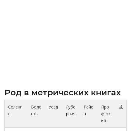
Род в метрических книгах
Селени
Воло
Уезд
Губе
Райо
Про
е
сть
рния
н
фесс
ия