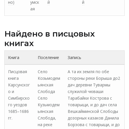
но)
умск
й
й
ая
Найдено в писцовых
книгах
Книга
Поселение
Запись
Писцовая
Село
А та их земля по обе
книга
Козьмодем
стороны реки Борыша до2
Карсунског
ьянская
дач деревни Тувармы
о и
Слобода
служилой чюваши
Симбирско
Село
Тарабайки Кострова с
го уездов
Кузьмодем
товарыщи, и до дач села
1685–1686
ьянская
Вешкайминской Слободы
гг.
Слобода,
дозорных казаков Данила
на реке
Борзова с товарыщи, и до