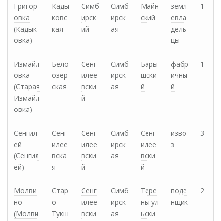
Григор
Кады
Симб
Симб
Майн
земл
1
овка
ковс
ирск
ирск
ский
евла
(Кадык
кая
ий
ая
дель
овка)
цы
Измайл
Бело
Сенг
Симб
Бары
фабр
1
овка
озер
илее
ирск
шски
ичны
(Старая
ская
вски
ая
й
й
Измайл
й
овка)
Сенгил
Сенг
Сенг
Симб
Сенг
изво
3
ей
илее
илее
ирск
илее
з
(Сенгил
вска
вски
ая
вски
ей)
я
й
й
Молви
Стар
Сенг
Симб
Тере
поде
2
но
о-
илее
ирск
ньгул
нщик
(Молви
Тукш
вски
ая
ьски