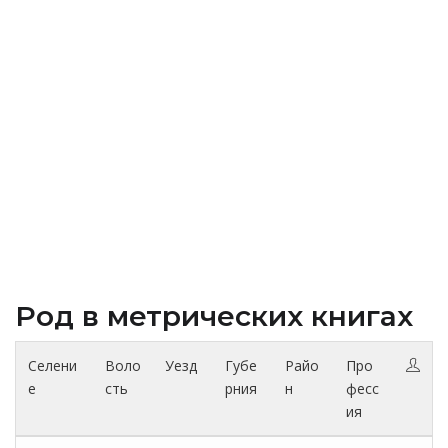
Род в метрических книгах
Селени
Воло
Уезд
Губе
Райо
Про
е
сть
рния
н
фесс
ия