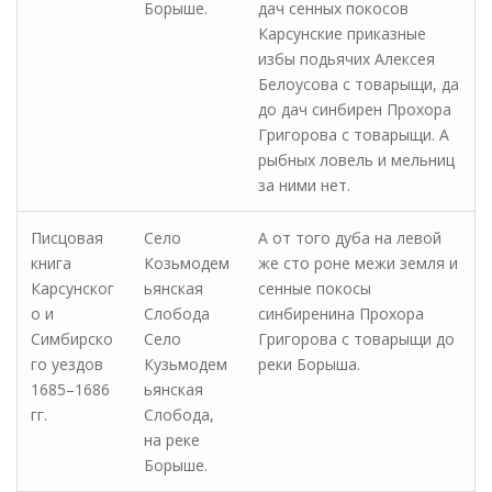
Борыше.
дач сенных покосов
Карсунские приказные
избы подьячих Алексея
Белоусова с товарыщи, да
до дач синбирен Прохора
Григорова с товарыщи. А
рыбных ловель и мельниц
за ними нет.
Писцовая
Село
А от того дуба на левой
книга
Козьмодем
же сто роне межи земля и
Карсунског
ьянская
сенные покосы
о и
Слобода
синбиренина Прохора
Симбирско
Село
Григорова с товарыщи до
го уездов
Кузьмодем
реки Борыша.
1685–1686
ьянская
гг.
Слобода,
на реке
Борыше.