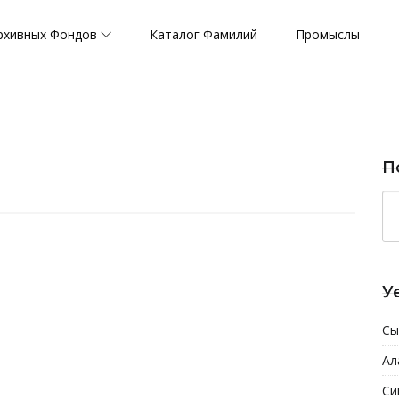
рхивных Фондов
Каталог Фамилий
Промыслы
П
У
Сы
Ал
Си