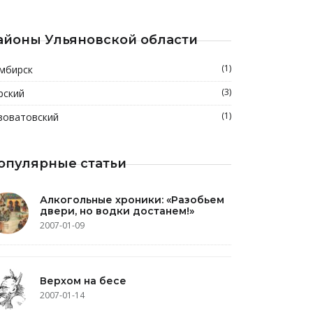
айоны Ульяновской области
(1)
мбирск
(3)
рский
(1)
зоватовский
опулярные статьи
Алкогольные хроники: «Разобьем
двери, но водки достанем!»
2007-01-09
Верхом на бесе
2007-01-14