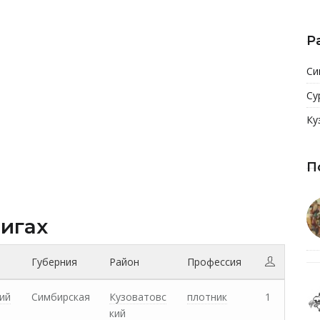
Р
Си
Су
Ку
П
нигах
Губерния
Район
Профессия
ий
Симбирская
Кузоватовс
плотник
1
кий