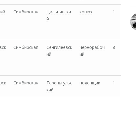
кий
Симбирская
Цильнински
конюх
1
й
вск
Симбирская
Сенгилеевск
чернорабоч
8
ий
ий
вск
Симбирская
Тереньгульс
поденщик
1
кий