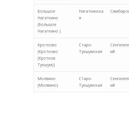
Большое
Нагаткинска
Симбирс
Нагаткино
я
(Большое
Нагаткино )
Кротково
Старо-
Сенгилее
(Кротково
Тукшумская
ий
(Кротков
Тукшум))
Молвино
Старо-
Сенгилее
(Молвино)
Тукшумская
ий