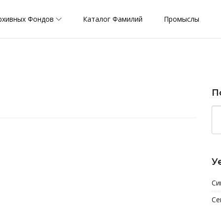
рхивных Фондов
Каталог Фамилий
Промыслы
П
У
Си
Се