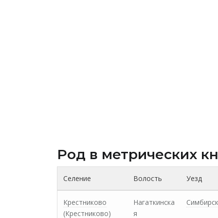
Род в метрических к
Селение
Волость
Уезд
Крестниково
Нагаткинска
Симбирс
(Крестниково)
я