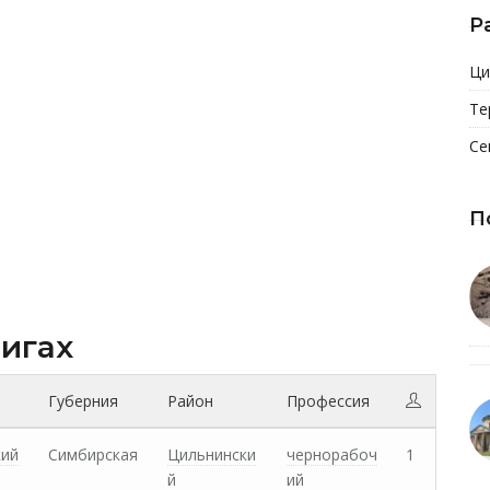
Р
Ци
Те
Се
П
нигах
Губерния
Район
Профессия
кий
Симбирская
Цильнински
чернорабоч
1
й
ий