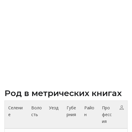
Род в метрических книгах
Селени
Воло
Уезд
Губе
Райо
Про
е
сть
рния
н
фесс
ия