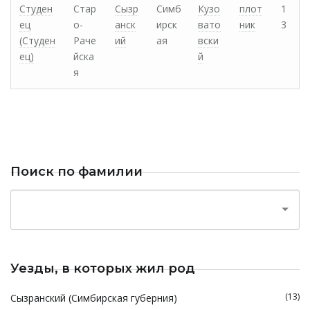
Студен
Стар
Сызр
Симб
Кузо
плот
1
ец
о-
анск
ирск
вато
ник
3
(Студен
Раче
ий
ая
вски
ец)
йска
й
я
Поиск по фамилии
Уезды, в которых жил род
(13)
Сызранский (Симбирская губерния)