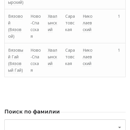
ырский)
Вязово
Ново
Хвал
Сара
Нико
1
й
-Спа
ынск
товс
лаев
(Вязов
сска
ий
кая
ский
ой)
я
Вязовы
Ново
Хвал
Сара
Нико
1
й Гай
-Спа
ынск
товс
лаев
(Вязов
сска
ий
кая
ский
ый Гай)
я
Поиск по фамилии