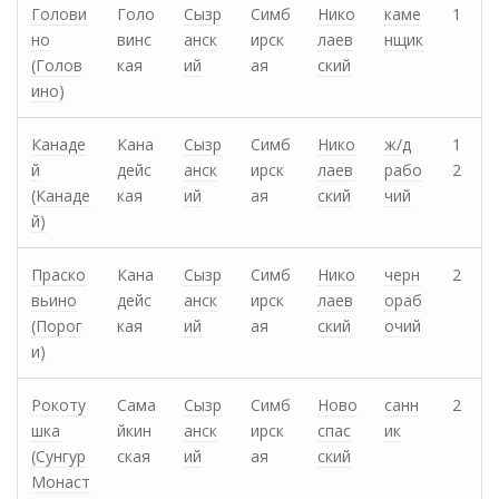
Голови
Голо
Сызр
Симб
Нико
каме
1
но
винс
анск
ирск
лаев
нщик
(Голов
кая
ий
ая
ский
ино)
Канаде
Кана
Сызр
Симб
Нико
ж/д
1
й
дейс
анск
ирск
лаев
рабо
2
(Канаде
кая
ий
ая
ский
чий
й)
Праско
Кана
Сызр
Симб
Нико
черн
2
вьино
дейс
анск
ирск
лаев
ораб
(Порог
кая
ий
ая
ский
очий
и)
Рокоту
Сама
Сызр
Симб
Ново
санн
2
шка
йкин
анск
ирск
спас
ик
(Сунгур
ская
ий
ая
ский
Монаст