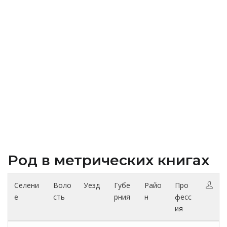
Род в метрических книгах
Селени
Воло
Уезд
Губе
Райо
Про
е
сть
рния
н
фесс
ия