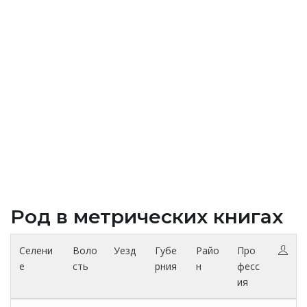
Род в метрических книгах
Селени
Воло
Уезд
Губе
Райо
Про
е
сть
рния
н
фесс
ия