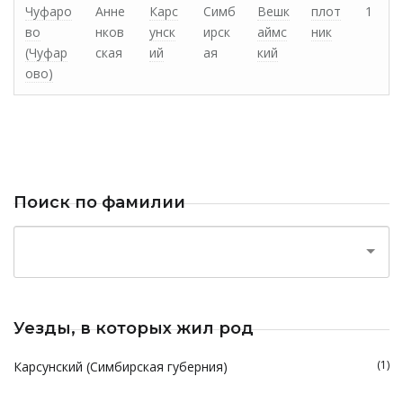
Чуфаро
Анне
Карс
Симб
Вешк
плот
1
во
нков
унск
ирск
аймс
ник
(Чуфар
ская
ий
ая
кий
ово)
Поиск по фамилии
Уезды, в которых жил род
(1)
Карсунский (Симбирская губерния)