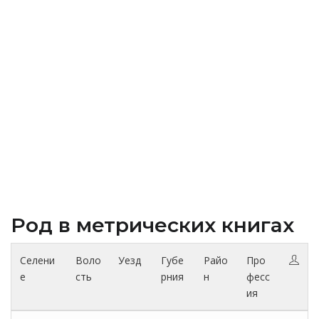
Род в метрических книгах
Селени
Воло
Уезд
Губе
Райо
Про
е
сть
рния
н
фесс
ия