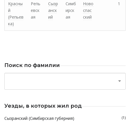
Красны
Репь
Сызр
Симб
Ново
1
й
евск
анск
ирск
спас
(Репьев
ая
ий
ая
ский
ка)
Поиск по фамилии
Уезды, в которых жил род
(1)
Сызранский (Симбирская губерния)