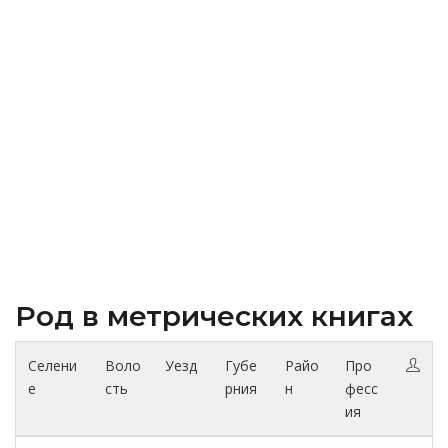
Род в метрических книгах
Селени
Воло
Уезд
Губе
Райо
Про
е
сть
рния
н
фесс
ия