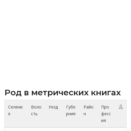
Род в метрических книгах
Селени
Воло
Уезд
Губе
Райо
Про
е
сть
рния
н
фесс
ия