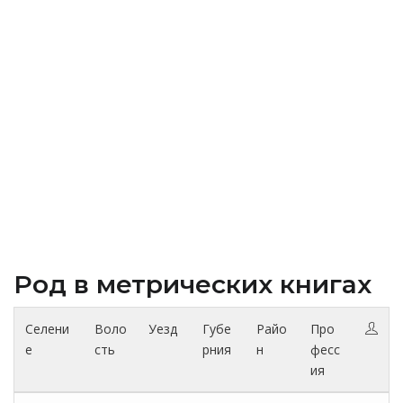
Род в метрических книгах
Селени
Воло
Уезд
Губе
Райо
Про
е
сть
рния
н
фесс
ия