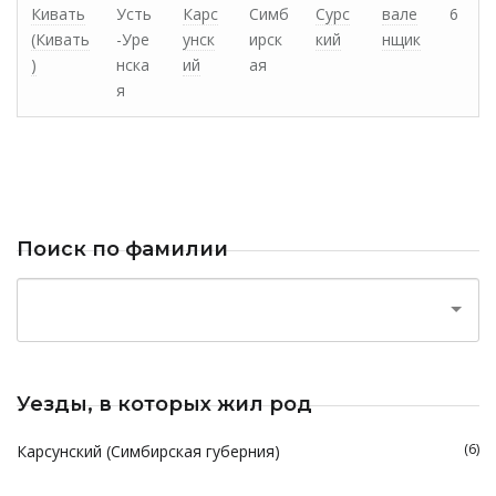
Кивать
Усть
Карс
Симб
Сурс
вале
6
(Кивать
-Уре
унск
ирск
кий
нщик
)
нска
ий
ая
я
Поиск по фамилии
Уезды, в которых жил род
(6)
Карсунский (Симбирская губерния)