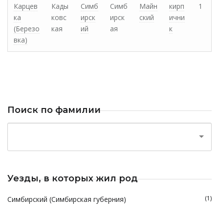
Карцев
Кады
Симб
Симб
Майн
кирп
1
ка
ковс
ирск
ирск
ский
ични
(Березо
кая
ий
ая
к
вка)
Поиск по фамилии
Уезды, в которых жил род
(1)
Симбирский (Симбирская губерния)