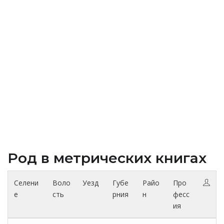
Род в метрических книгах
Селени
Воло
Уезд
Губе
Райо
Про
е
сть
рния
н
фесс
ия