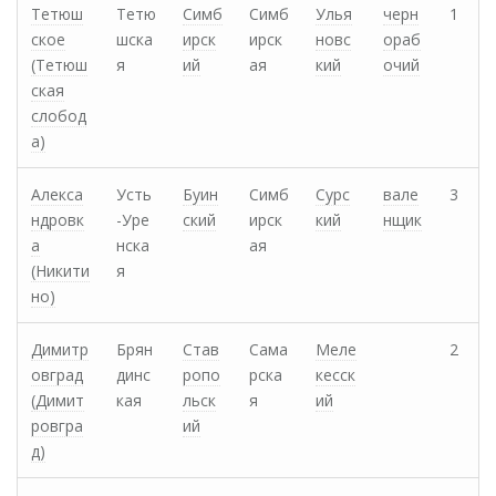
Тетюш
Тетю
Симб
Симб
Улья
черн
1
ское
шска
ирск
ирск
новс
ораб
(Тетюш
я
ий
ая
кий
очий
ская
слобод
а)
Алекса
Усть
Буин
Симб
Сурс
вале
3
ндровк
-Уре
ский
ирск
кий
нщик
а
нска
ая
(Никити
я
но)
Димитр
Брян
Став
Сама
Меле
2
овград
динс
ропо
рска
кесск
(Димит
кая
льск
я
ий
ровгра
ий
д)