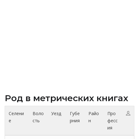
Род в метрических книгах
Селени
Воло
Уезд
Губе
Райо
Про
е
сть
рния
н
фесс
ия