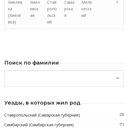
Хмелев
Хмел
Став
Сама
Меле
1
ка
евск
ропо
рска
кесск
(Хмеле
ая
льск
я
ий
вка)
ий
Поиск по фамилии
Уезды, в которых жил род
(3)
Ставропольский (Самарская губерния)
(1)
Симбирский (Симбирская губерния)